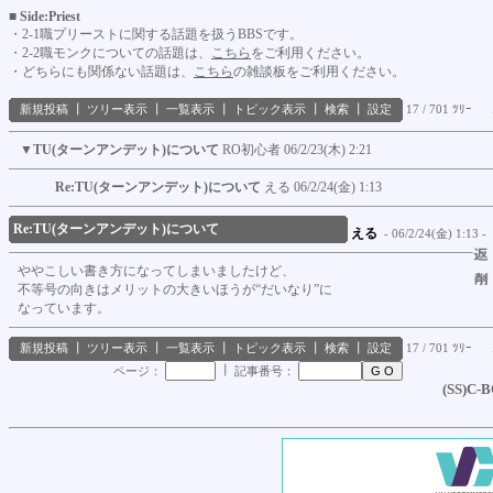
■ Side:Priest
・2-1職プリーストに関する話題を扱うBBSです。
・2-2職モンクについての話題は、
こちら
をご利用ください。
・どちらにも関係ない話題は、
こちら
の雑談板をご利用ください。
新規投稿
┃
ツリー表示
┃
一覧表示
┃
トピック表示
┃
検索
┃
設定
17 / 701 ﾂﾘｰ
▼
TU(ターンアンデット)について
RO初心者
06/2/23(木) 2:21
Re:TU(ターンアンデット)について
える
06/2/24(金) 1:13
Re:TU(ターンアンデット)について
える
- 06/2/24(金) 1:13 -
ややこしい書き方になってしまいましたけど、
不等号の向きはメリットの大きいほうが“だいなり”に
なっています。
新規投稿
┃
ツリー表示
┃
一覧表示
┃
トピック表示
┃
検索
┃
設定
17 / 701 ﾂﾘｰ
┃
ページ：
記事番号：
(SS)C-