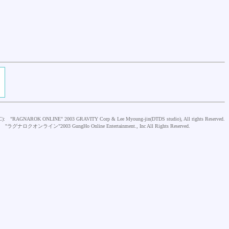
C):
"RAGNAROK ONLINE" 2003 GRAVITY Corp & Lee Myoung-jin(DTDS studio), All rights Reserved.
"ラグナロクオンライン"2003 GungHo Online Entertainment., Inc All Rights Reserved.