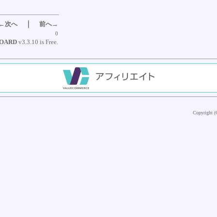
｜
←次へ
前へ→
0
BOARD
v3.3.10 is Free.
Copyright (