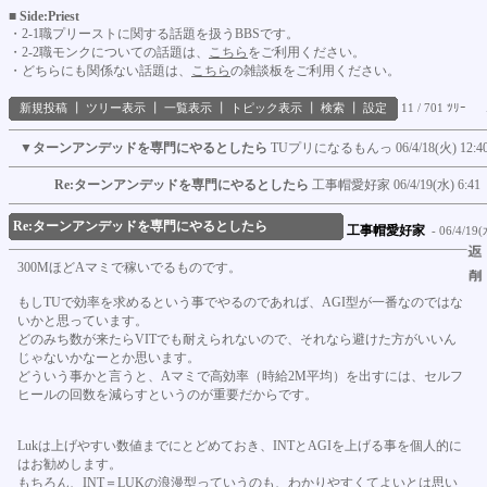
■ Side:Priest
・2-1職プリーストに関する話題を扱うBBSです。
・2-2職モンクについての話題は、
こちら
をご利用ください。
・どちらにも関係ない話題は、
こちら
の雑談板をご利用ください。
新規投稿
┃
ツリー表示
┃
一覧表示
┃
トピック表示
┃
検索
┃
設定
11 / 701 ﾂﾘｰ
▼
ターンアンデッドを専門にやるとしたら
TUプリになるもんっ
06/4/18(火) 12:4
Re:ターンアンデッドを専門にやるとしたら
工事帽愛好家
06/4/19(水) 6:41
Re:ターンアンデッドを専門にやるとしたら
工事帽愛好家
- 06/4/19(
300MほどAマミで稼いでるものです。
もしTUで効率を求めるという事でやるのであれば、AGI型が一番なのではな
いかと思っています。
どのみち数が来たらVITでも耐えられないので、それなら避けた方がいいん
じゃないかなーとか思います。
どういう事かと言うと、Aマミで高効率（時給2M平均）を出すには、セルフ
ヒールの回数を減らすというのが重要だからです。
Lukは上げやすい数値までにとどめておき、INTとAGIを上げる事を個人的に
はお勧めします。
もちろん、INT＝LUKの浪漫型っていうのも、わかりやすくてよいとは思い