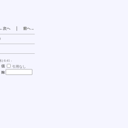
｜
←次へ
前へ→
0
水) 6:41 -
引用なし