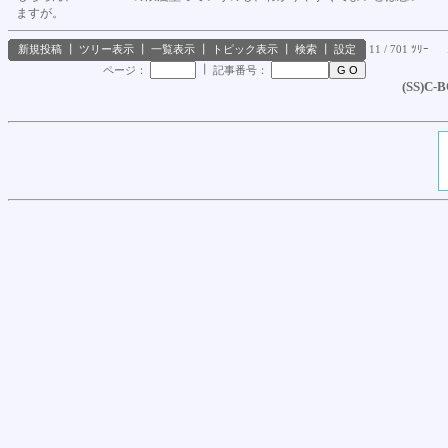
ますが。
新規投稿
┃
ツリー表示
┃
一覧表示
┃
トピック表示
┃
検索
┃
設定
11 / 701 ﾂﾘｰ
┃
ページ：
記事番号：
(SS)C-