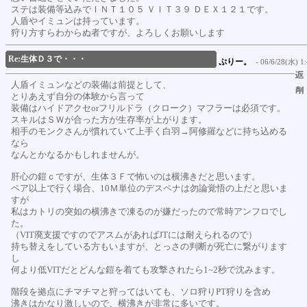
ステは装備等込みでＩＮＴ１０５ ＶＩＴ３９ ＤＥＸ１２１です。
人盾やイミュンは持っています。
狩り方すらわからぬ者ですが、よろしくお願いします
Re:生体Ｄ３で・・・
ぷりー。
- 06/6/28(水) 1:
人盾イミュンなどの装備は前提として、
とりあえず自分の体験から言って
装備はハイドアクセorフリルドラ（クローク）マフラーは必須です。
スキルはＳＷが合った方が生存率が上がります。
相手のモンクさんが慣れていて上手く白羽→阿修羅などに持ち込める
なら
なんとかなるかもしれませんが。
肝心の鎧ｃですが、生体３Ｆで怖いのは横沸きだと思います。
ペア以上で行く場合、10Ｍ単位のデスペナは勿論覚悟の上だと思いま
すが
私はカトリの突如の横沸きで凍るのが嫌だったので常時アンフロでし
た。
（VIT廃支援ですのでアスムがあればJTには耐えられるので）
持ち替えをしている方もいますが、とっさの判断が死亡に繋がります
し
何より低VITだとどんな鎧を着ても攻撃されたら1~2秒で沈みます。
階段を拠点にチマチマと狩ってはいても、ソロ狩りPT狩りを含め
沸きはかなり激しいので、横沸きが非常に多いです。