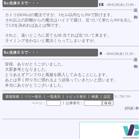
Re:生体Ｄ３で・・・
Ell
- 06/6/28(水) 15:00 -
カトリ(HiWiz)の魔法ですが、3セル以内ならSWで防げます。
それ以上の距離からの魔法はハイドで避け、近づいて来たらSWを出し
てLDを決めればあとは鴨です。
それと、遠いところに居てもHL当てれば近づいて来ます。
タイミング合わないと魔法くらってしまいますが。
Re:生体Ｄ３で・・・
Ｒ
- 06/6/28(水) 21:29 -
皆様、ありがとうございました。
大変参考となりました。
とりあえずアンフロと風服を購入してみることにします。
あとは早く狩り方に慣れるよう頑張っていきたいと思います。
本当にありがとうございました。
新規投稿
┃
ツリー表示
┃
一覧表示
┃
トピック表示
┃
検索
┃
設定
5 / 701 ﾂﾘｰ
┃
ページ：
記事番号：
(SS)C-