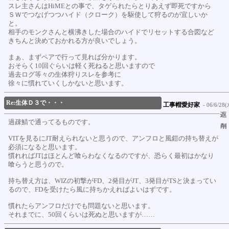
スレ主さんはHiMEとの事で、タゲられたらとりあえず即死ですから
ＳＷでつなげつつハイド（クローク）を駆使して狩るのが宜しいか
と。
相手のモンクさんと横沸きした場合のハイドでリセットする合図など
きちんと決めておかれる方が良いでしょう。
まぁ、まずペアで行って見れば分かります。
おそらく10回ぐらいは軽く死ねると思いますので
過去ログ等々の生体狩りスレを参考に
徐々に慣れていくしかないと思います。
Re:生体Ｄ３で・・・
工事帽愛好家
- 06/6/28(
過疎鯖で通ってるものです。
VITを見るにJT耐えられないと思うので、アンフロと風鎧の持ち替えが
必須になると思います。
慣れればJTはほとんど喰らわなくなるのですが、恐らく最初はかなり
喰らうと思うので。
持ち替え方は、WIZの初撃がFD、2発目がJT、3発目がTSと決まってい
るので、FDを受けたら風に持ちかえればよいはずです。
慣れたらアンフロだけでも問題ないと思います。
それまでに、50回くらいは死ぬと思いますが……