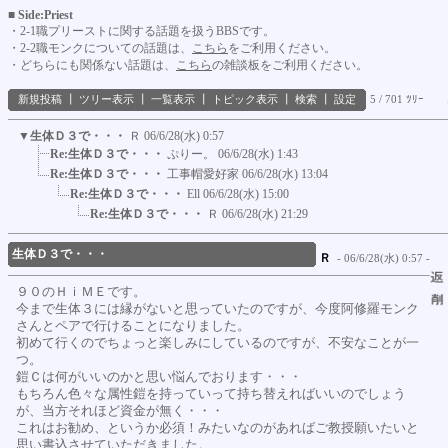
■ Side:Priest
・2-1職プリーストに関する話題を扱うBBSです。
・2-2職モンクについての話題は、
こちら
をご利用ください。
・どちらにも関係ない話題は、
こちら
の雑談板をご利用ください。
新規投稿
┃
ツリー表示
┃
一覧表示
┃
トピック表示
┃
検索
┃
設定
5 / 701 ﾂﾘｰ
▼
生体Ｄ３で・・・
Ｒ
06/6/28(水) 0:57
Re:生体Ｄ３で・・・
ぷりー。
06/6/28(水) 1:43
Re:生体Ｄ３で・・・
工事帽愛好家
06/6/28(水) 13:04
Re:生体Ｄ３で・・・
Ell
06/6/28(水) 15:00
Re:生体Ｄ３で・・・
Ｒ
06/6/28(水) 21:29
生体Ｄ３で・・・
Ｒ
- 06/6/28(水) 0:57 -
９０のＨｉＭＥです。
今まで生体３には縁がないと思っていたのですが、今度阿修羅モンク
さんとペアで行けることになりました。
初めて行くのでちょっと楽しみにしているのですが、不安なことが一
つ。
鎧Ｃは何がいいのかと思い悩んでおります・・・
もちろん色々な属性鎧を持っていって持ち替えればいいのでしょう
が、当方それほど資金が無く・・・
これはお勧め、というか必須！みたいなのがあればご教授願いたいと
思い書込させていただきました。