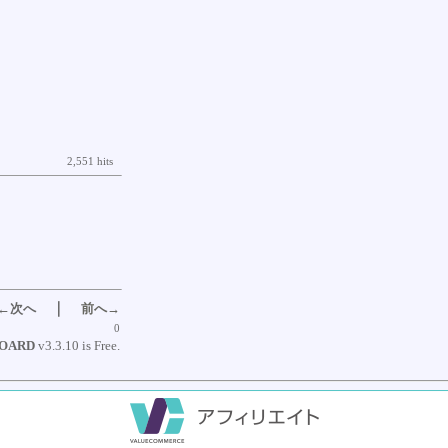
2,551 hits
｜
←次へ
前へ→
0
BOARD
v3.3.10 is Free.