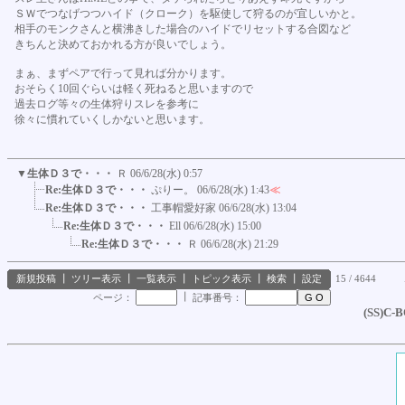
ＳＷでつなげつつハイド（クローク）を駆使して狩るのが宜しいかと。
相手のモンクさんと横沸きした場合のハイドでリセットする合図など
きちんと決めておかれる方が良いでしょう。
まぁ、まずペアで行って見れば分かります。
おそらく10回ぐらいは軽く死ねると思いますので
過去ログ等々の生体狩りスレを参考に
徐々に慣れていくしかないと思います。
▼
生体Ｄ３で・・・
Ｒ
06/6/28(水) 0:57
Re:生体Ｄ３で・・・
ぷりー。
06/6/28(水) 1:43
≪
Re:生体Ｄ３で・・・
工事帽愛好家
06/6/28(水) 13:04
Re:生体Ｄ３で・・・
Ell
06/6/28(水) 15:00
Re:生体Ｄ３で・・・
Ｒ
06/6/28(水) 21:29
新規投稿
┃
ツリー表示
┃
一覧表示
┃
トピック表示
┃
検索
┃
設定
15 / 4644
┃
ページ：
記事番号：
(SS)C-