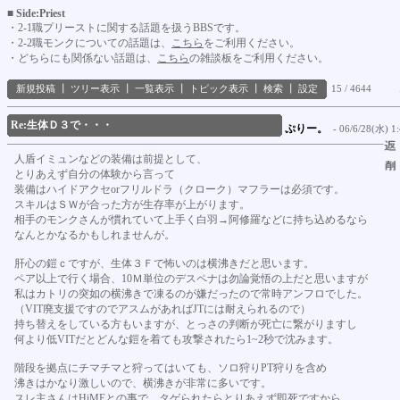
■ Side:Priest
・2-1職プリーストに関する話題を扱うBBSです。
・2-2職モンクについての話題は、
こちら
をご利用ください。
・どちらにも関係ない話題は、
こちら
の雑談板をご利用ください。
新規投稿
┃
ツリー表示
┃
一覧表示
┃
トピック表示
┃
検索
┃
設定
15 / 4644
Re:生体Ｄ３で・・・
ぷりー。
- 06/6/28(水) 1:
人盾イミュンなどの装備は前提として、
とりあえず自分の体験から言って
装備はハイドアクセorフリルドラ（クローク）マフラーは必須です。
スキルはＳＷが合った方が生存率が上がります。
相手のモンクさんが慣れていて上手く白羽→阿修羅などに持ち込めるなら
なんとかなるかもしれませんが。
肝心の鎧ｃですが、生体３Ｆで怖いのは横沸きだと思います。
ペア以上で行く場合、10Ｍ単位のデスペナは勿論覚悟の上だと思いますが
私はカトリの突如の横沸きで凍るのが嫌だったので常時アンフロでした。
（VIT廃支援ですのでアスムがあればJTには耐えられるので）
持ち替えをしている方もいますが、とっさの判断が死亡に繋がりますし
何より低VITだとどんな鎧を着ても攻撃されたら1~2秒で沈みます。
階段を拠点にチマチマと狩ってはいても、ソロ狩りPT狩りを含め
沸きはかなり激しいので、横沸きが非常に多いです。
スレ主さんはHiMEとの事で、タゲられたらとりあえず即死ですから