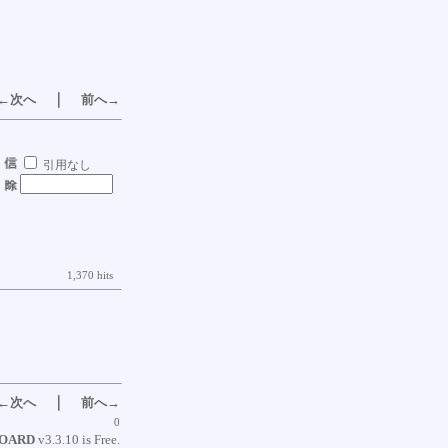
｜
←次へ
前へ→
引用なし
1,370 hits
｜
←次へ
前へ→
0
BOARD
v3.3.10 is Free.