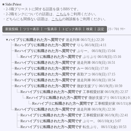
■ Side:Priest
・2-1職プリーストに関する話題を扱うBBSです。
・2-2職モンクについての話題は、
こちら
をご利用ください。
・どちらにも関係ない話題は、
こちら
の雑談板をご利用ください。
新規投稿
┃
ツリー表示
┃
一覧表示
┃
トピック表示
┃
検索
┃
設定
23 / 701 ﾂﾘｰ
▼
ハイプリに転職された方へ質問です
迷走列車
06/1/7(土) 22:20
Re:ハイプリに転職された方へ質問です
りら
06/1/8(日) 4:11
Re:ハイプリに転職された方へ質問です
ぷりー。
06/1/8(日) 15:04
Re:ハイプリに転職された方へ質問です
ぷりぷり
06/1/8(日) 15:16
Re:ハイプリに転職された方へ質問です
迷走列車
06/1/8(日) 16:51
Re:ハイプリに転職された方へ質問です
みー
06/1/8(日) 17:10
Re:ハイプリに転職された方へ質問です
夜勤アコ
06/1/8(日) 17:15
Re:ハイプリに転職された方へ質問です
迷走列車
06/1/8(日) 18:54
Re:ハイプリに転職された方へ質問です
微妙支援プリ
06/1/9(月) 10:59
Re:ハイプリに転職された方へ質問です
工事帽愛好家
06/1/9(月) 22:37
Re:ハイプリに転職された方へ質問です
微妙支援プリ
06/1/11(水) 0:
Re:ハイプリに転職された方へ質問です
工事帽愛好家
06/1/11(水
Re:ハイプリに転職された方へ質問です
迷走列車
06/1/9(月) 22:30
Re:ハイプリに転職された方へ質問です
工事帽愛好家
06/1/9(月) 22:41
Re:ハイプリに転職された方へ質問です
ぷりー。
06/1/10(火) 5:07
Re:ハイプリに転職された方へ質問です
転生ぷり。
06/1/13(金) 10:53