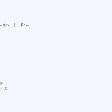
｜
←次へ
前へ→
19
) 1:32