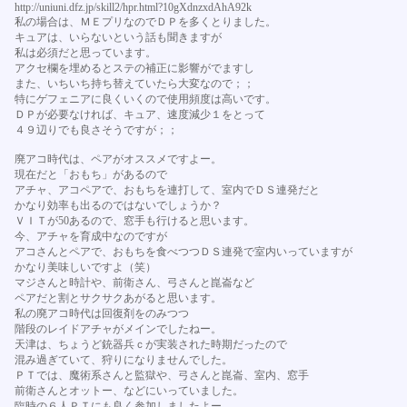
http://uniuni.dfz.jp/skill2/hpr.html?10gXdnzxdAhA92k
私の場合は、ＭＥプリなのでＤＰを多くとりました。
キュアは、いらないという話も聞きますが
私は必須だと思っています。
アクセ欄を埋めるとステの補正に影響がでますし
また、いちいち持ち替えていたら大変なので；；
特にゲフェニアに良くいくので使用頻度は高いです。
ＤＰが必要なければ、キュア、速度減少１をとって
４９辺りでも良さそうですが；；
廃アコ時代は、ペアがオススメですよー。
現在だと「おもち」があるので
アチャ、アコペアで、おもちを連打して、室内でＤＳ連発だと
かなり効率も出るのではないでしょうか？
ＶＩＴが50あるので、窓手も行けると思います。
今、アチャを育成中なのですが
アコさんとペアで、おもちを食べつつＤＳ連発で室内いっていますが
かなり美味しいですよ（笑）
マジさんと時計や、前衛さん、弓さんと崑崙など
ペアだと割とサクサクあがると思います。
私の廃アコ時代は回復剤をのみつつ
階段のレイドアチャがメインでしたねー。
天津は、ちょうど銃器兵ｃが実装された時期だったので
混み過ぎていて、狩りになりませんでした。
ＰＴでは、魔術系さんと監獄や、弓さんと崑崙、室内、窓手
前衛さんとオットー、などにいっていました。
臨時の６人ＰＴにも良く参加しましたよー。