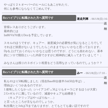
やっぱり２ｋオーバーのヒールにもあこがれたり。
何にも参考にならなくてごめんです。
Re:ハイプリに転職された方へ質問です
迷走列車
- 06/1/8(日) 16:
皆様レスありがとうございます。
最終的には
Int80/Vit70/残りDexを予定しています。
スキルのほうですが、キュアー、速度減少の必要性が気になるところでして
それほど頻度がないようでしたらこのままでもいいかなと思っております。
Dpを上げておくのもいいかなとは思うのですが、どうにも拾われない、基本
的にソロで階段といった内容でさすがに精神的に滅入ってきていまして＾；
みなさんは残りの３ポイント程度をどう活用なさっているのでしょうか？？
Re:ハイプリに転職された方へ質問です
みー
- 06/1/8(日) 17:10 -
私もやはり50転職しました（現在Base80台後半/Job50台半ば）。
理由はいくつかあるのですが、
1.後悔したくなかった（ハイアコ47→50よりもオーラにするほうが大変）
2.Gvギルドに属しているので、減速やキュアも結構使う
（キュアクリップはやっぱりね～…）
と言ったところが主なものでしょうか。
転生職だとJobは70までありますが、とてもとても遠い話ですので