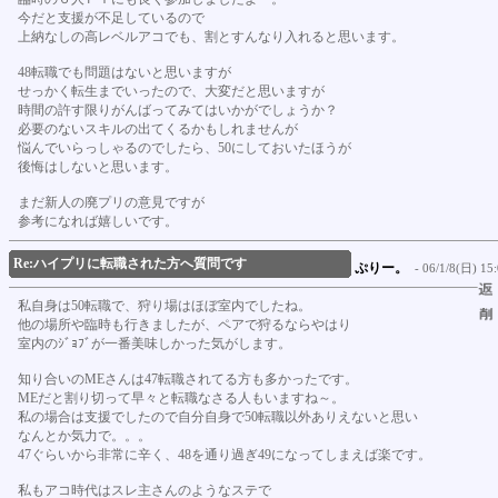
今だと支援が不足しているので
上納なしの高レベルアコでも、割とすんなり入れると思います。
48転職でも問題はないと思いますが
せっかく転生までいったので、大変だと思いますが
時間の許す限りがんばってみてはいかがでしょうか？
必要のないスキルの出てくるかもしれませんが
悩んでいらっしゃるのでしたら、50にしておいたほうが
後悔はしないと思います。
まだ新人の廃プリの意見ですが
参考になれば嬉しいです。
Re:ハイプリに転職された方へ質問です
ぷりー。
- 06/1/8(日) 15:
私自身は50転職で、狩り場はほぼ室内でしたね。
他の場所や臨時も行きましたが、ペアで狩るならやはり
室内のｼﾞｮﾌﾞが一番美味しかった気がします。
知り合いのMEさんは47転職されてる方も多かったです。
MEだと割り切って早々と転職なさる人もいますね～。
私の場合は支援でしたので自分自身で50転職以外ありえないと思い
なんとか気力で。。。
47ぐらいから非常に辛く、48を通り過ぎ49になってしまえば楽です。
私もアコ時代はスレ主さんのようなステで