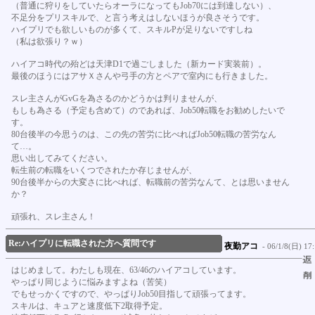
（普通に狩りをしていたらオーラになってもJob70には到達しない）、
不足分をプリスキルで、と言う考えはしないほうが良さそうです。
ハイプリでも欲しいものが多くて、スキルPが足りないですしね
（私は欲張り？ｗ）
ハイアコ時代の殆どは天津D1で過ごしました（新カード実装前）。
最後のほうにはアサＸさんや弓手の方とペアで室内にも行きました。
スレ主さんがGvGを為さるのかどうかは判りませんが、
もしも為さる（予定も含めて）のであれば、Job50転職をお勧めしたいで
す。
80台後半の今思うのは、この先の苦労に比べればJob50転職の苦労なん
て…。
思い出してみてください。
転生前の転職をいくつでされたか存じませんが、
90台後半からの大変さに比べれば、転職前の苦労なんて、とは思いません
か？
頑張れ、スレ主さん！
Re:ハイプリに転職された方へ質問です
夜勤アコ
- 06/1/8(日) 17:
はじめまして。わたしも現在、63/46のハイアコしています。
やっぱり同じように悩みますよね（苦笑）
でもせっかくですので、やっぱりJob50目指して頑張ってます。
スキルは、キュアと速度低下2取得予定。