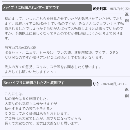
ハイプリに転職された方へ質問です
迷走列車
- 06/1/7(土) 22:
初めまして、いつもこちらを拝見させていただき勉強させていただいており
ます。現在ハイアコ60/45をしているのですが、みなさんはジョブいくらで転
職されましたでしょうか？当初がんばって50転職しようと頑張っていたので
すが、予想以上に厳しくなってきたので47か48転職しようかと考えておりま
す。
当方int71/dex25/vit50
ポタセット、ニュマ、ヒール10、ブレス10、速度増加10、アクア、ＤＰ5
な状況なのですが残りアンゼ２は必須として47到達となります。
先人の方々の意見、スキル、ステ等をお聞きしたく思います。
よろしくお願いいたします＞＜；
Re:ハイプリに転職された方へ質問です
りら
- 06/1/8(日) 4:11 -
こんにちは。
私の場合は５０転職でした。
大変なのお気持ちは分かりますが
転生するまでの苦労を考えると
５０にしておく価値はあるとおもいます。
アコ時代も大変でしたが、廃プリになってからも
長くて大変なので、苦労は大差ないと思います。