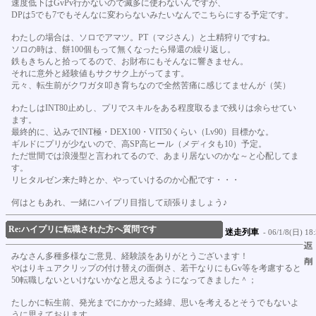
速度低下はGvPv行かないので滅多に使わないんですが、
DPは5でも7でもそんなに変わらないみたいなんでこちらにする予定です。
わたしの場合は、ソロでアマツ。PT（マジさん）と土精狩りですね。
ソロの時は、餅100個もって無くなったら帰還の繰り返し。
鉄もきちんと拾ってるので、お財布にもそんなに響きません。
それに意外と経験値もサクサク上がってます。
元々、転生前がクワガタ叩き育ちなので全然苦痛に感じてませんが（笑）
わたしはINT80止めし、プリでスキルをある程度取るまで残りは余らせてい
ます。
最終的に、込みでINT極・DEX100・VIT50くらい（Lv90）目標かな。
ギルドにプリが少ないので、高SP高ヒール（メディタも10）予定。
ただ世間では浪漫型と言われてるので、あまり居ないのかな～と心配してま
す。
リヒタルゼン来た時とか、やっていけるのか心配です・・・
何はともあれ、一緒にハイプリ目指して頑張りましょう♪
Re:ハイプリに転職された方へ質問です
迷走列車
- 06/1/8(日) 18:
みなさん多種多様なご意見、経験談をありがとうございます！
やはりキュアクリップの付け替えの面倒さ、若干なりにもGv等を考慮すると
50転職しないといけないかなと思えるようになってきました＾；
たしかに転生前、発光までにかかった経緯、思いを考えるとそうでもないよ
うに思えております。