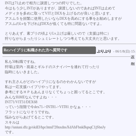
INTは71止めで相方に譲渡しつつの狩りでした。
今はもう少しINTがありますが、譲渡しないのであればINTは止めて
メディタを多めに取ってVITとDEXを上げるのが良いと思います。
アスム５を頻繁に使用したいならDEXを高めにする事をお勧めしますが
アスムのLvを下げればDEXが低くても特に問題ないですよ。
とりあえず、素プリの頃よりLv上げは厳しいので（支援は特に）
狩りながらまったりシュミレートしつつ考えても大丈夫だと思います。
Re:ハイプリに転職された方へ質問です
ぷりぷり
- 06/1/8(日) 15:
私も50転職ですね。
狩場は室内・崑崙とギルドのスナイパーを連れて行ったり
臨時にもいきました。
すれ主さんがどのハイプリになるのかわかんないですが
私は一応支援ハイプリやってます。
参考にするＨＰもあんまりなくてちょっと困ってるとこです。
みんなHiMEなんですよね・・・
INT71/VIT51/DEX68
っていう段階で今dex71->INT81->VIT81 かなぁ・・・
フラットになりそうですね。
悩みながらあげてるとこです。
スキルは
http://uniuni.dfz.jp/skill3/hpr.html?20nxdnsXdAhFbnkBqnqC1jSbnJy
です。