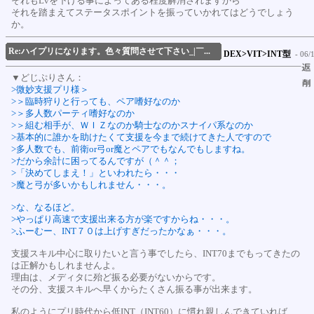
それもLvを下げる事によってある程度解消されますから
それを踏まえてステータスポイントを振っていかれてはどうでしょう
か。
Re:ハイプリになります。色々質問させて下さい_|￣...
DEX>VIT>INT型
- 06/
▼どじぷりさん：
>微妙支援プリ様＞
>＞臨時狩りと行っても、ペア嗜好なのか
>＞多人数パーティ嗜好なのか
>＞組む相手が、ＷＩＺなのか騎士なのかスナイパ系なのか
>基本的に誰かを助けたくて支援を今まで続けてきた人ですので
>多人数でも、前衛or弓or魔とペアでもなんでもしますね。
>だから余計に困ってるんですが（＾＾；
>「決めてしまえ！」といわれたら・・・
>魔と弓が多いかもしれません・・・。
>な、なるほど。
>やっぱり高速で支援出来る方が楽ですからね・・・。
>ふーむー、INT７０は上げすぎだったかなぁ・・・。
支援スキル中心に取りたいと言う事でしたら、INT70までもってきたの
は正解かもしれませんよ。
理由は、メディタに殆ど振る必要がないからです。
その分、支援スキルへ早くからたくさん振る事が出来ます。
私のようにプリ時代から低INT（INT60）に慣れ親しんできていれば