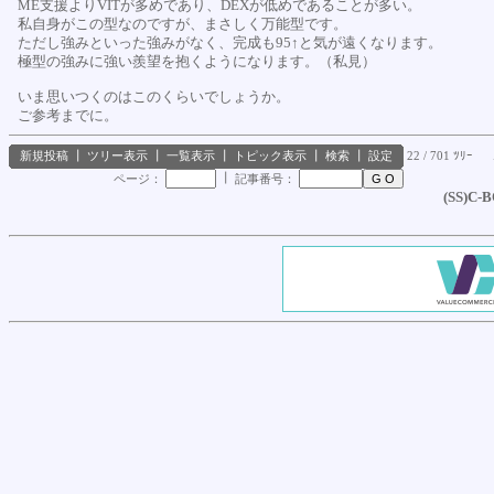
ME支援よりVITが多めであり、DEXが低めであることが多い。
私自身がこの型なのですが、まさしく万能型です。
ただし強みといった強みがなく、完成も95↑と気が遠くなります。
極型の強みに強い羨望を抱くようになります。（私見）
いま思いつくのはこのくらいでしょうか。
ご参考までに。
新規投稿
┃
ツリー表示
┃
一覧表示
┃
トピック表示
┃
検索
┃
設定
22 / 701 ﾂﾘｰ
┃
ページ：
記事番号：
(SS)C-