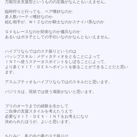
万能完全支援型というものの定義がなんともいえません。
臨時狩りと行っても、ペア嗜好なのか
多人数パーティ嗜好なのか
組む相手が、ＷＩＺなのか騎士なのかスナイパ系なのか
ＧＶもレースなのか防衛なのか傭兵なのか
あるいはポタ子としての手伝いなのかなんともいえません。
ハイプリならではのステ振りというのは
パッシブスキル：メディタティオをとることによって
ＩＮＴへ使うステータスポイントをしぼることによって、
より多くＶＩＴ・ＤＥＸへポイントを振ることができることだと思い
ます。
アスムプティオもハイプリならではのスキルだと思います。
パジリカは、現状では使う場面がないと思います。
プリのオーラまでの経験を生かして
ご自身の支援スタイルを考えたうえで
必要なＶＩＴ・ＤＥＸ・ＩＮＴをお考えになり
決められたほうが、よいと思います。
ちなみに、私の今の素のステ振りは