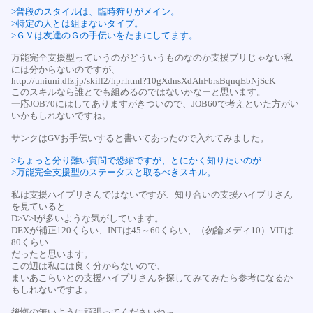
>普段のスタイルは、臨時狩りがメイン。
>特定の人とは組まないタイプ。
>ＧＶは友達のＧの手伝いをたまにしてます。
万能完全支援型っていうのがどういうものなのか支援プリじゃない私
には分からないのですが、
http://uniuni.dfz.jp/skill2/hpr.html?10gXdnsXdAhFbrsBqnqEbNjScK
このスキルなら誰とでも組めるのではないかなーと思います。
一応JOB70にはしてありますがきついので、JOB60で考えといた方がい
いかもしれないですね。
サンクはGVお手伝いすると書いてあったので入れてみました。
>ちょっと分り難い質問で恐縮ですが、とにかく知りたいのが
>万能完全支援型のステータスと取るべきスキル。
私は支援ハイプリさんではないですが、知り合いの支援ハイプリさん
を見ていると
D>V>Iが多いような気がしています。
DEXが補正120くらい、INTは45～60くらい、（勿論メディ10）VITは
80くらい
だったと思います。
この辺は私には良く分からないので、
まいあこらいとの支援ハイプリさんを探してみてみたら参考になるか
もしれないですよ。
後悔の無いように頑張ってくださいね～。