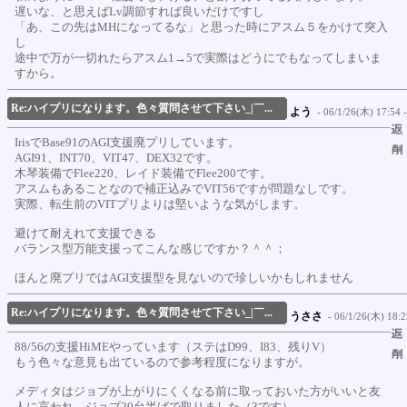
遅いな、と思えばLv調節すれば良いだけですし
「あ、この先はMHになってるな」と思った時にアスム５をかけて突入
し
途中で万が一切れたらアスム1→5で実際はどうにでもなってしまいま
すから。
Re:ハイプリになります。色々質問させて下さい_|￣...
よう
- 06/1/26(木) 17:54 -
IrisでBase91のAGI支援廃プリしています。
AGI91、INT70、VIT47、DEX32です。
木琴装備でFlee220、レイド装備でFlee200です。
アスムもあることなので補正込みでVIT56ですが問題なしです。
実際、転生前のVITプリよりは堅いような気がします。
避けて耐えれて支援できる
バランス型万能支援ってこんな感じですか？＾＾；
ほんと廃プリではAGI支援型を見ないので珍しいかもしれません
Re:ハイプリになります。色々質問させて下さい_|￣...
うささ
- 06/1/26(木) 18:2
88/56の支援HiMEやっています（ステはD99、I83、残りV）
もう色々な意見も出ているので参考程度になりますが。
メディタはジョブが上がりにくくなる前に取っておいた方がいいと友