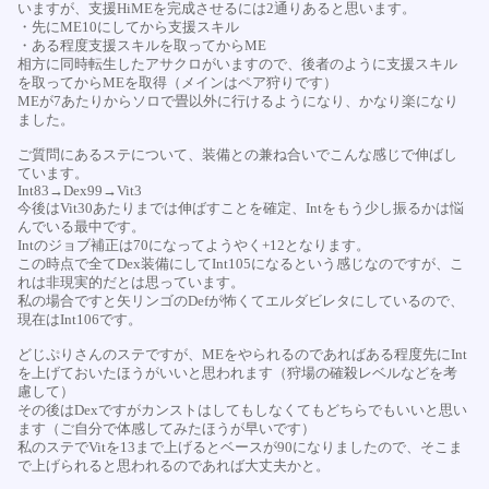
いますが、支援HiMEを完成させるには2通りあると思います。
・先にME10にしてから支援スキル
・ある程度支援スキルを取ってからME
相方に同時転生したアサクロがいますので、後者のように支援スキル
を取ってからMEを取得（メインはペア狩りです）
MEが7あたりからソロで畳以外に行けるようになり、かなり楽になり
ました。
ご質問にあるステについて、装備との兼ね合いでこんな感じで伸ばし
ています。
Int83→Dex99→Vit3
今後はVit30あたりまでは伸ばすことを確定、Intをもう少し振るかは悩
んでいる最中です。
Intのジョブ補正は70になってようやく+12となります。
この時点で全てDex装備にしてInt105になるという感じなのですが、こ
れは非現実的だとは思っています。
私の場合ですと矢リンゴのDefが怖くてエルダビレタにしているので、
現在はInt106です。
どじぷりさんのステですが、MEをやられるのであればある程度先にInt
を上げておいたほうがいいと思われます（狩場の確殺レベルなどを考
慮して）
その後はDexですがカンストはしてもしなくてもどちらでもいいと思い
ます（ご自分で体感してみたほうが早いです）
私のステでVitを13まで上げるとベースが90になりましたので、そこま
で上げられると思われるのであれば大丈夫かと。