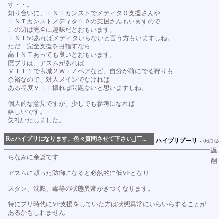
す・・。
知り合いに、ＩＮＴカンストでメディタ０支援さんや
ＩＮＴカンストメディタ１０の支援さんもいますので
この辺は完全に趣味だとおもいます。
ＩＮＴ50あればメディタいらないと言う方もいますしね。
ただ、完全支援を目指すなら
高ＩＮＴあっても良いとおもいます。
廃プリは、アスムがあれば
ＶＩＴ１でも城２ＷＩＺペアなど、自分が前にでる狩りも
余裕なので、対人メインでなければ
ある程度ＶＩＴ振れば問題ないと思いますしね。
個人的な意見ですが、少しでも参考になれば
嬉しいです。
失礼いたしました。
Re:ハイプリになります。色々質問させて下さい_|￣...
ハイプリプーリ
- 06/1/2
ちなみに余談です
アスムに頼った防御になると必然的に低Vitとなり
スタン、沈黙、毒等の状態異常がきつくなります。
特にプリ時代にVit支援をしていた方は状態異常にいらいらすることが
あるかもしれません