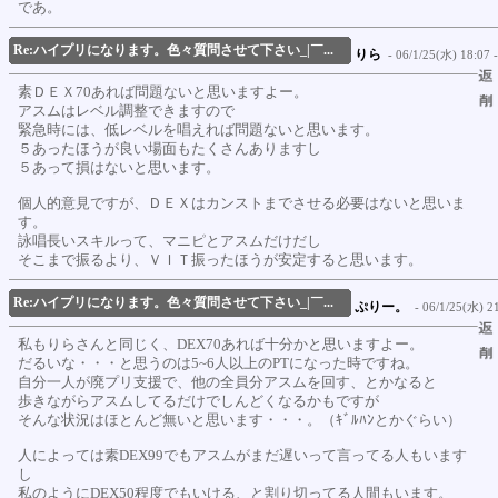
であ。
Re:ハイプリになります。色々質問させて下さい_|￣...
りら
- 06/1/25(水) 18:07 -
素ＤＥＸ70あれば問題ないと思いますよー。
アスムはレベル調整できますので
緊急時には、低レベルを唱えれば問題ないと思います。
５あったほうが良い場面もたくさんありますし
５あって損はないと思います。
個人的意見ですが、ＤＥＸはカンストまでさせる必要はないと思いま
す。
詠唱長いスキルって、マニピとアスムだけだし
そこまで振るより、ＶＩＴ振ったほうが安定すると思います。
Re:ハイプリになります。色々質問させて下さい_|￣...
ぷりー。
- 06/1/25(水) 21
私もりらさんと同じく、DEX70あれば十分かと思いますよー。
だるいな・・・と思うのは5~6人以上のPTになった時ですね。
自分一人が廃プリ支援で、他の全員分アスムを回す、とかなると
歩きながらアスムしてるだけでしんどくなるかもですが
そんな状況はほとんど無いと思います・・・。（ｷﾞﾙﾊﾝとかぐらい）
人によっては素DEX99でもアスムがまだ遅いって言ってる人もいます
し
私のようにDEX50程度でもいける、と割り切ってる人間もいます。