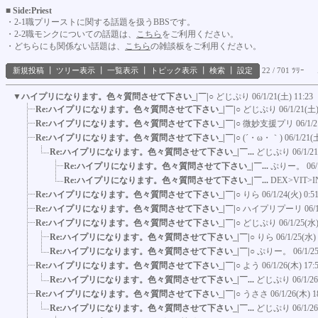
■ Side:Priest
・2-1職プリーストに関する話題を扱うBBSです。
・2-2職モンクについての話題は、
こちら
をご利用ください。
・どちらにも関係ない話題は、
こちら
の雑談板をご利用ください。
新規投稿
┃
ツリー表示
┃
一覧表示
┃
トピック表示
┃
検索
┃
設定
22 / 701 ﾂﾘｰ
▼
ハイプリになります。色々質問させて下さい_|￣|○
どじぷり
06/1/21(土) 11:23
Re:ハイプリになります。色々質問させて下さい_|￣|○
どじぷり
06/1/21(土)
Re:ハイプリになります。色々質問させて下さい_|￣|○
微妙支援プリ
06/1/
Re:ハイプリになります。色々質問させて下さい_|￣|○
(´・ω・｀)
06/1/21(
Re:ハイプリになります。色々質問させて下さい_|￣...
どじぷり
06/1/2
Re:ハイプリになります。色々質問させて下さい_|￣...
ぷりー。
06
Re:ハイプリになります。色々質問させて下さい_|￣...
DEX>VIT>
Re:ハイプリになります。色々質問させて下さい_|￣|○
りら
06/1/24(火) 0:5
Re:ハイプリになります。色々質問させて下さい_|￣|○
ハイプリプーリ
06/
Re:ハイプリになります。色々質問させて下さい_|￣|○
どじぷり
06/1/25(水)
Re:ハイプリになります。色々質問させて下さい_|￣|○
りら
06/1/25(水)
Re:ハイプリになります。色々質問させて下さい_|￣|○
ぷりー。
06/1/2
Re:ハイプリになります。色々質問させて下さい_|￣|○
よう
06/1/26(木) 17:
Re:ハイプリになります。色々質問させて下さい_|￣...
どじぷり
06/1/2
Re:ハイプリになります。色々質問させて下さい_|￣|○
うささ
06/1/26(木) 1
Re:ハイプリになります。色々質問させて下さい_|￣...
どじぷり
06/1/2