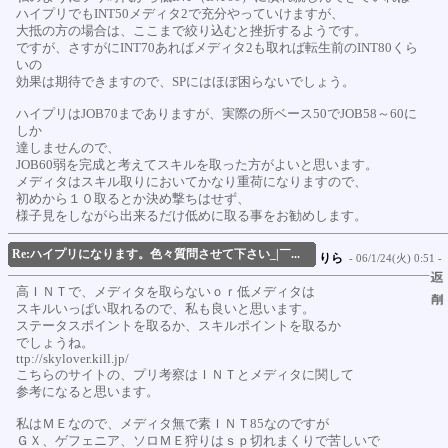
ハイプリでもINT50メディタ2で充分やっていけますが、
大抵の方の場合は、ここまで絞り込むと挫折するようです。
ですが、さすがにINT70あればメディタ2も取れば転生前のINT80くら
いの
効果は期待できますので、SPにはほぼ困らないでしょう。
ハイプリはJOB70までありますが、実際の所ベース50でJOB58～60に
しか
達しませんので、
JOB60弱を完成と考えてスキルを取った方がよいと思います。
メディタはスキル取りにおいてかなり重荷になりますので、
初めから１０取るとか決め撃ちはせず、
様子見をしながら出来るだけ低めに取る事をお勧めします。
Re:ハイプリになります。色々質問させて下さい_|￣...
りら
- 06/1/24(火) 0:51 -
高ＩＮＴで、メディタを取らないｏｒ低メディタは
スキルいっぱい取れるので、私も良いと思います。
ステータスポイントを取るか、スキルポイントを取るか
でしょうね。
ttp://skylover.kill.jp/
こちらのサイトの、プリ考察はＩＮＴとメディタに関して
参考になると思います。
私はＭＥなので、メディタ無で素ＩＮＴ85なのですが
ＧＸ、ゲフェニア、ソロＭＥ狩りはｓｐ切れまくりで苦しいで