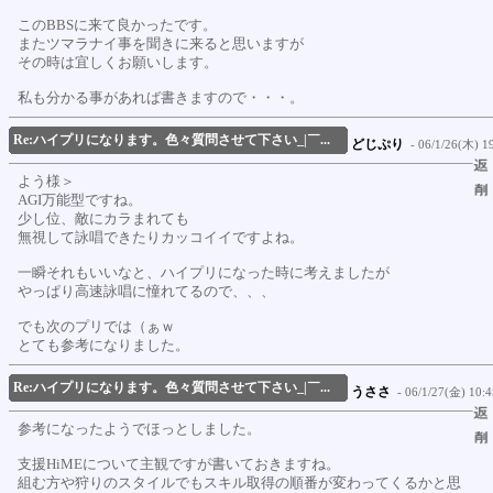
このBBSに来て良かったです。
またツマラナイ事を聞きに来ると思いますが
その時は宜しくお願いします。
私も分かる事があれば書きますので・・・。
Re:ハイプリになります。色々質問させて下さい_|￣...
どじぷり
- 06/1/26(木) 19
よう様＞
AGI万能型ですね。
少し位、敵にカラまれても
無視して詠唱できたりカッコイイですよね。
一瞬それもいいなと、ハイプリになった時に考えましたが
やっぱり高速詠唱に憧れてるので、、、
でも次のプリでは（ぁｗ
とても参考になりました。
Re:ハイプリになります。色々質問させて下さい_|￣...
うささ
- 06/1/27(金) 10:4
参考になったようでほっとしました。
支援HiMEについて主観ですが書いておきますね。
組む方や狩りのスタイルでもスキル取得の順番が変わってくるかと思