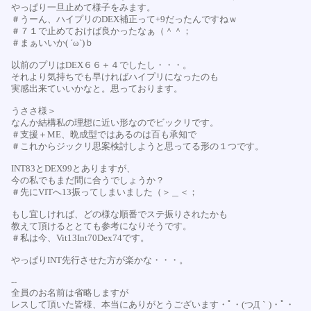
やっぱり一旦止めて様子をみます。
＃うーん、ハイプリのDEX補正って+9だったんですねｗ
＃７１で止めておけば良かったなぁ（＾＾；
＃まぁいいか( ´ω`)ｂ
以前のプリはDEX６６＋４でしたし・・・。
それより気持ちでも早ければハイプリになったのも
実感出来ていいかなと。思っております。
うささ様＞
なんか結構私の理想に近い形なのでビックリです。
＃支援＋ME、晩成型ではあるのは百も承知で
＃これからジックリ思案検討しようと思ってる形の１つです。
INT83とDEX99とありますが、
今の私でもまだ間に合うでしょうか？
＃先にVITへ13振ってしまいました（＞＿＜；
もし宜しければ、どの様な順番でステ振りされたかも
教えて頂けるととても参考になりそうです。
＃私は今、Vit13Int70Dex74です。
やっぱりINT先行させた方が楽かな・・・。
--
全員のお名前は省略しますが
レスして頂いた皆様、本当にありがとうございます・ﾟ・(つД｀)・ﾟ・