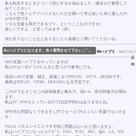
私も転生するときどういう型にするか悩みました（過去ログ参照して
みてください）
こちらで色々とアドバイスをいただき調べて考え抜いた末に選んだの
が今の型です。
ソロも支援も両方できるプリ、ということなのですが。
楽しいですよ、と言ってみます（笑）
何か足りないことなどありましたら遠慮なく聞いてくださいね。
Re:ハイプリになります。色々質問させて下さい_|￣...
90ハイプリ
- 06/2/7(火) 5
90の支援ハイプリをやっていますが
私のｽﾃも一応ﾊﾞﾗﾝｽに入ると思うので参考にでも。
現在Lv90で支援、補正、装備こみでINT105、VIT73、DEX99です。
最終はINT120、VIT80、DEX100になる予定です。
このｽﾃでもそこそこの詠唱速度と耐久力、高ﾋｰﾙ、高SP回復力が望め
ます。
私はﾒﾃﾞｨﾀ10もとっているのでほぼSP切れはありませんね。
SP付与も問題なくできますしPTでも一人で6人くらい支援でもいけま
す。
ｱｽﾑ5とったということですが特に問題はないかと思いますよ。
私はハイプリになったらﾏﾆﾋﾟ3、ｱｽﾑ5、ｻﾌﾗ3、IM3、塩4、LA、ｷﾘｴ