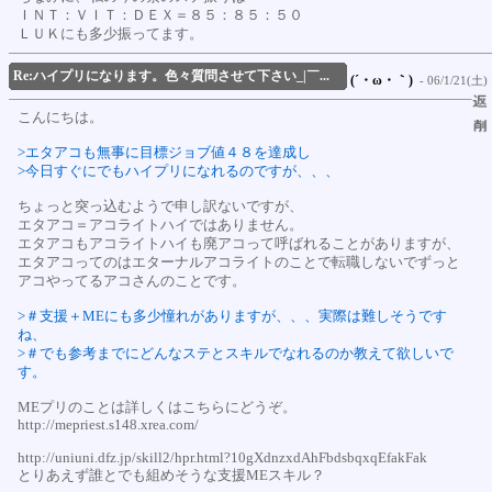
ＩＮＴ：ＶＩＴ：ＤＥＸ＝８５：８５：５０
ＬＵＫにも多少振ってます。
Re:ハイプリになります。色々質問させて下さい_|￣...
(´・ω・｀)
- 06/1/21(土) 
こんにちは。
>エタアコも無事に目標ジョブ値４８を達成し
>今日すぐにでもハイプリになれるのですが、、、
ちょっと突っ込むようで申し訳ないですが、
エタアコ＝アコライトハイではありません。
エタアコもアコライトハイも廃アコって呼ばれることがありますが、
エタアコってのはエターナルアコライトのことで転職しないでずっと
アコやってるアコさんのことです。
>＃支援＋MEにも多少憧れがありますが、、、実際は難しそうです
ね、
>＃でも参考までにどんなステとスキルでなれるのか教えて欲しいで
す。
MEプリのことは詳しくはこちらにどうぞ。
http://mepriest.s148.xrea.com/
http://uniuni.dfz.jp/skill2/hpr.html?10gXdnzxdAhFbdsbqxqEfakFak
とりあえず誰とでも組めそうな支援MEスキル？