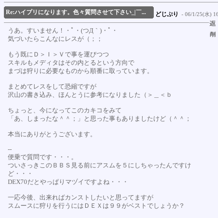
Re:ハイプリになります。色々質問させて下さい_|￣...
どじぷり
- 06/1/25(水) 16
うあ。すいません！・ﾟ・(つД｀)・ﾟ・
気づいたらこんなにレスが（；；
もう既にＤ＞Ｉ＞Ｖで事を運びつつ
スキルもメディタはその内とるという方向で
まづは狩りに必要なものから順番に取っています。
まとめてレスをして恐縮ですが
沢山の書き込み、ほんとうに参考になりました（＞＿＜ｂ
ちょっと、今になってこのカキコをみて
「あ、しまったな＾＾；」と思った事もありましたけど（＾＾；
本当にありがとうございます。
--
便乗で質問です・・・。
ついさっきこのＢＢＳ見る前にアスムを５にしちゃったんですけ
ど・・・
DEX70だとやっぱりマヅイですよね・・・
一応今後、出来ればカンストしたいと思ってますが
スムースに狩りを行うにはＤＥＸは９９がベストでしょうか？