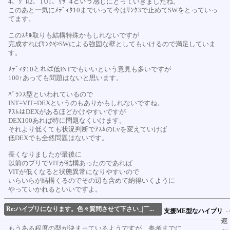
4、ｸﾞﾛ2、TU1、ﾘｻﾞ4という感じにとっていきましたね。
このあと一気にﾒﾃﾞｨﾀ10までいって今はｻﾝｸ3で止めてSWをとっていっ
てます。
このｽｷﾙ取りも結構特殊かもしれないですが
完成すればｻﾝｸやSWによる強固な壁としてもいけるので満足していま
す。
ﾒﾃﾞｨﾀ10とれば低INTでもいいという意見も多いですが
100↑あっても問題はないと思います。
ﾊﾞﾗﾝｽ型といわれているので
INT=VIT=DEXというのもありかもしれないですね。
ｱｽﾑはDEXがあるほどかけやすいですが
DEX100あれば特に問題なくいけます。
それより低くても状況判断でｱｽﾑのLvを変えていけば
低DEXでも全然問題はないです。
長くなりましたが最後に
以前のプリでVITが結構あったのであれば
VITが低くなると状態異常になりやすいので
いらいらが結構くるのでその辺も含めて納得いくように
やっていかれるといいですよ。
Re:ハイプリになります。色々質問させて下さい_|￣...
支援ME型なハイプリ
- 
もうある程度の型が決まっているようですが、参考までに、