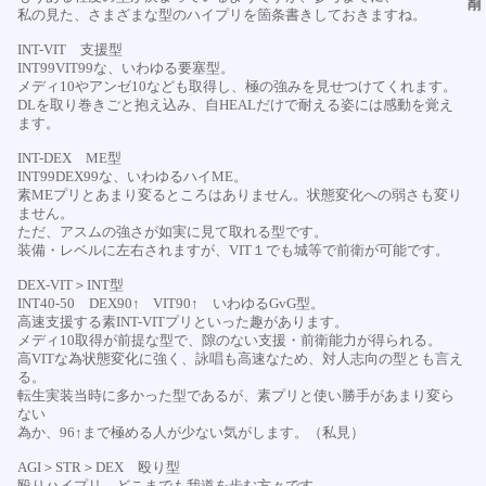
私の見た、さまざまな型のハイプリを箇条書きしておきますね。
INT-VIT 支援型
INT99VIT99な、いわゆる要塞型。
メディ10やアンゼ10なども取得し、極の強みを見せつけてくれます。
DLを取り巻きごと抱え込み、自HEALだけで耐える姿には感動を覚え
ます。
INT-DEX ME型
INT99DEX99な、いわゆるハイME。
素MEプリとあまり変るところはありません。状態変化への弱さも変り
ません。
ただ、アスムの強さが如実に見て取れる型です。
装備・レベルに左右されますが、VIT１でも城等で前衛が可能です。
DEX-VIT＞INT型
INT40-50 DEX90↑ VIT90↑ いわゆるGvG型。
高速支援する素INT-VITプリといった趣があります。
メディ10取得が前提な型で、隙のない支援・前衛能力が得られる。
高VITな為状態変化に強く、詠唱も高速なため、対人志向の型とも言え
る。
転生実装当時に多かった型であるが、素プリと使い勝手があまり変ら
ない
為か、96↑まで極める人が少ない気がします。（私見）
AGI＞STR＞DEX 殴り型