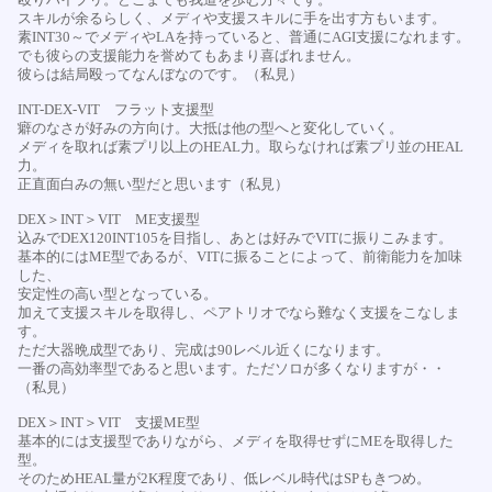
殴りハイプリ。どこまでも我道を歩む方々です。
スキルが余るらしく、メディや支援スキルに手を出す方もいます。
素INT30～でメディやLAを持っていると、普通にAGI支援になれます。
でも彼らの支援能力を誉めてもあまり喜ばれません。
彼らは結局殴ってなんぼなのです。（私見）
INT-DEX-VIT フラット支援型
癖のなさが好みの方向け。大抵は他の型へと変化していく。
メディを取れば素プリ以上のHEAL力。取らなければ素プリ並のHEAL
力。
正直面白みの無い型だと思います（私見）
DEX＞INT＞VIT ME支援型
込みでDEX120INT105を目指し、あとは好みでVITに振りこみます。
基本的にはME型であるが、VITに振ることによって、前衛能力を加味
した、
安定性の高い型となっている。
加えて支援スキルを取得し、ペアトリオでなら難なく支援をこなしま
す。
ただ大器晩成型であり、完成は90レベル近くになります。
一番の高効率型であると思います。ただソロが多くなりますが・・
（私見）
DEX＞INT＞VIT 支援ME型
基本的には支援型でありながら、メディを取得せずにMEを取得した
型。
そのためHEAL量が2K程度であり、低レベル時代はSPもきつめ。