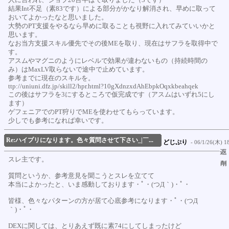
人に言われ、ジョブ20台半ばで取りました（3です）
結果Int不足（素83です）による部分がかなり解消され、早めに取って
おいてよかったなと思いました。
大勢のPT支援をやるなら早めに取ることも視野に入れてみていいかと
思います。
なお当方支援スキル優先でその後MEを取り、現在はサフラを取得中で
す。
アスムやマグニのようにレベルで効果が違わないもの（持続時間の
み）はMaxLV取らないで途中で止めています。
参考までに現在のスキルを。
ttp://uniuni.dfz.jp/skill2/hpr.html?10gXdnzxdAhEbpkOqxkbeahqek
この後はサフラを3にするところで仮完成です（アスムはいずれ5にし
ます）
ゲフェニアでのPT狩りでMEを使わせてもらっています。
少しでも参考になれば幸いです。
Re:ハイプリになります。色々質問させて下さい_|￣...
どじぷり
- 06/1/26(木) 18
スレ主です。
質問というか、参考意見を聞こうとスレを立てて
本当によかったと、いま感動しております・ﾟ・(つД｀)・ﾟ・
皆様、色々なパターンの方が居て心底参考になります・ﾟ・(つД
｀)・ﾟ・
DEXに関しては、とりあえず既に素74にしてしまったけど