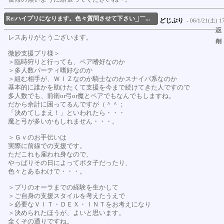
Re:ハイプリになります。色々質問させて下さい_|￣...
どじぷり
- 06/1/21(土) 17
レスありがとうございます。
微妙支援プリ様＞
＞臨時狩りと行っても、ペア嗜好なのか
＞多人数パーティ嗜好なのか
＞組む相手が、ＷＩＺなのか騎士なのかスナイパ系なのか
基本的に誰かを助けたくて支援を今まで続けてきた人ですので
多人数でも、前衛or弓or魔とペアでもなんでもしますね。
だから余計に困ってるんですが（＾＾；
「決めてしまえ！」といわれたら・・・
魔と弓が多いかもしれません・・・。
＞Ｇｖのお手伝いは
実際に前線での支援です。
ただこれも雇われ身なので、
やっぱりその日によってポタ子だったり、
色々とあるわけで・・・。
＞プリのオーラまでの経験を生かして
＞ご自身の支援スタイルを考えたうえで
＞必要なＶＩＴ・ＤＥＸ・ＩＮＴをお考えになり
＞決められたほうが、よいと思います。
全くその通りですね。