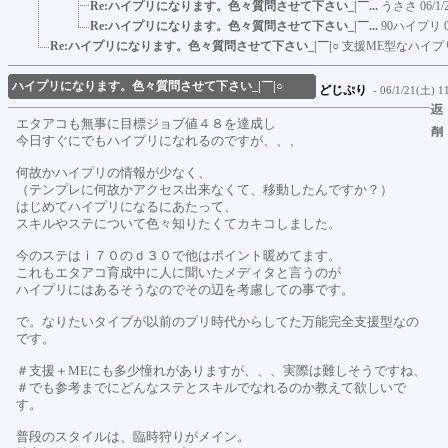
Re:ハイプリになります。色々質問させて下さい_|￣...
うささ
06/1/
Re:ハイプリになります。色々質問させて下さい_|￣...
90ハイプリ
Re:ハイプリになります。色々質問させて下さい_|￣|○
支援ME型なハイプ
ハイプリになります。色々質問させて下さい_|￣|○
どじぷり
- 06/1/21(土) 11
エタアコも無事に目標ジョブ値４８を達成し
今日すぐにでもハイプリになれるのですが、、、
何故かハイプリの情報が少なく、
（テンプレに何故かアクセス出来なくて、移動したんですか？）
はじめてハイプリになるにあたって、
スキルやステについて色々知りたくてカキコしました。
今のステはｉ７０のｄ３０で他はポイント暖めてます。
これもエタアコ育成中に人に聞いたメディタと言うのが
ハイプリにはあるそうなのでその辺を考慮しての事です。
で。なりたいタイプが以前のプリ時代からしてた万能完全支援型なの
です。
＃支援＋MEにも多少憧れがありますが、、、実際は難しそうですね、
＃でも参考までにどんなステとスキルでなれるのか教えて欲しいで
す。
普段のスタイルは、臨時狩りがメイン。