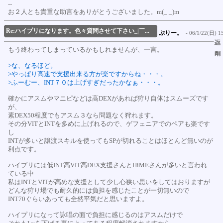
--
お２人とも貴重な助言をありがとうございました。m(_ _)m
Re:ハイプリになります。色々質問させて下さい_|￣...
ぷりー。
- 06/1/22(日) 15
もう終わってしまっているかもしれませんが、一言。
>な、なるほど。
>やっぱり高速で支援出来る方が楽ですからね・・・。
>ふーむー、INT７０は上げすぎだったかなぁ・・・。
確かにアスムやマニピなどは高DEXがあれば狩り自体はスムーズです
が、
素DEX50程度でもアスム３なら問題なく狩れます。
その分VITとINTを多めに上げれるので、ゲフェニアでのペアも楽です
し
INTが多いと譲渡スキルを使ってもSPが切れることはほとんど無いのが
利点です。
ハイプリには低INT高VIT高DEX支援さんとHiMEさんが多いと言われ
ている中
私はINTとVITが高めな支援として少し心狭い思いをしてはおりますが
どんな狩り場でも耐久的には負担を感じたことが一切無いので
INT70ぐらいあっても全然平気だと思いますよ。
ハイプリになって詠唱の面で負担に感じるのはアスムだけで