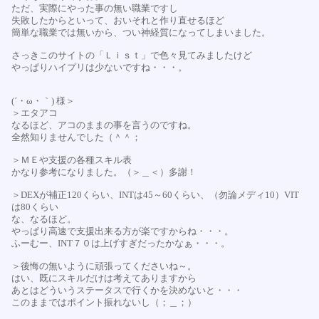
ただ、実際にやった事の無い職業ですし
失敗したからといって、おいそれと作り直せるほど
簡単な職業では無いから、つい神経質になってしまいました。
さっきこのサイトの「Ｌｉｓｔ」で色々見てみましたけど
やっぱりハイプリは少ないですね・・・。
(´・ω・｀) 様＞
＞エタアコ
なるほど、アコのままの事を言うのですね。
全然知りませんでした（＾＾；
＞ＭＥや支援の各種スキル表
かなり参考になりました。（＞＿＜）多謝！
＞DEXが補正120くらい、INTは45～60くらい、（勿論メディ10）VIT
は80くらい
な、なるほど。
やっぱり高速で支援出来る方が楽ですからね・・・。
ふーむー、INT７０は上げすぎだったかなぁ・・・。
＞後悔の無いように頑張ってくださいね～。
はい、既にスキルだけは考えてありますから
あとはどういうステータスで行くかを決めないと・・・
このままではポイント振れないし（；＿；）