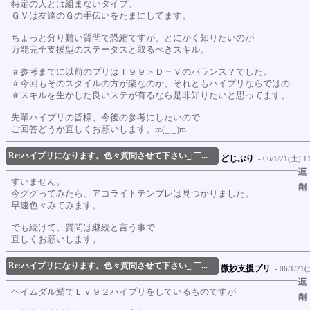
特定の人とは組まないタイプ。
ＧＶは友達のＧの手伝いをたまにしてます。
ちょっと分り難い質問で恐縮ですが、とにかく知りたいのが
万能完全支援型のステータスと取るべきスキル。
＃参考までに以前のプリはＩ９９＞Ｄ＝Ｖのバランス？でした。
＃今回もそのスタイルの方が楽なのか、それともハイプリならではの
＃スキルを生かした良いステが有るなら是非知りたいと思ってます。
先輩ハイプリの皆様、今後の参考にしたいので
ご回答どうか宜しくお願いします。m(_ _)m
Re:ハイプリになります。色々質問させて下さい_|￣...
どじぷり
- 06/1/21(土) 11
すいません。
今ググってみたら、アコライトテンプレは見つかりました。
早速色々みてみます。
でも続けて、質問は継続と言う事で
宜しくお願いします。
Re:ハイプリになります。色々質問させて下さい_|￣...
微妙支援プリ
- 06/1/21(
ヘイムダル鯖でＬｖ９２ハイプリをしているものですが