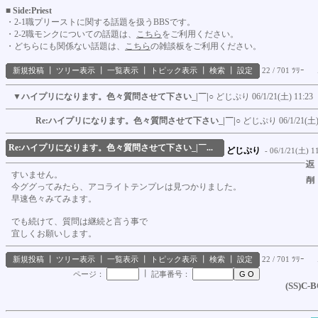
■ Side:Priest
・2-1職プリーストに関する話題を扱うBBSです。
・2-2職モンクについての話題は、
こちら
をご利用ください。
・どちらにも関係ない話題は、
こちら
の雑談板をご利用ください。
新規投稿
┃
ツリー表示
┃
一覧表示
┃
トピック表示
┃
検索
┃
設定
22 / 701 ﾂﾘｰ
▼
ハイプリになります。色々質問させて下さい_|￣|○
どじぷり
06/1/21(土) 11:23
Re:ハイプリになります。色々質問させて下さい_|￣|○
どじぷり
06/1/21(土)
Re:ハイプリになります。色々質問させて下さい_|￣...
どじぷり
- 06/1/21(土) 11
すいません。
今ググってみたら、アコライトテンプレは見つかりました。
早速色々みてみます。
でも続けて、質問は継続と言う事で
宜しくお願いします。
新規投稿
┃
ツリー表示
┃
一覧表示
┃
トピック表示
┃
検索
┃
設定
22 / 701 ﾂﾘｰ
┃
ページ：
記事番号：
(SS)C-