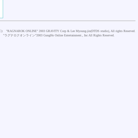
C):
"RAGNAROK ONLINE" 2003 GRAVITY Corp & Lee Myoung-jin(DTDS studio), All rights Reserved.
"ラグナロクオンライン"2003 GungHo Online Entertainment., Inc All Rights Reserved.