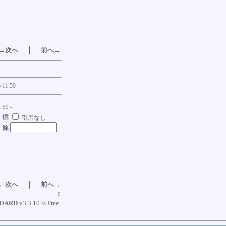
｜
←次へ
前へ→
 11:59
:59 -
引用なし
｜
←次へ
前へ→
0
BOARD
v3.3.10 is Free.