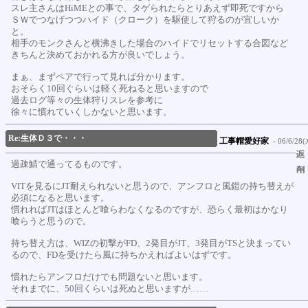
スレ主さんはHiMEとの事で、タゲられたらとりあえず即死ですから
ＳＷでつなげつつハイド（クローク）を駆使して狩るのが宜しいか
と。
相手のモンクさんと横沸きした場合のハイドでリセットする合図など
きちんと決めておかれる方が良いでしょう。
まぁ、まずペアで行って見れば分かります。
おそらく10回ぐらいは軽く死ねると思いますので
過去ログ等々の生体狩りスレを参考に
徐々に慣れていくしかないと思います。
Re:生体Ｄ３で・・・
工事帽愛好家
- 06/6/28(
過疎鯖で通ってるものです。
VITを見るにJT耐えられないと思うので、アンフロと風鎧の持ち替えが
必須になると思います。
慣れればJTはほとんど喰らわなくなるのですが、恐らく最初はかなり
喰らうと思うので。
持ち替え方は、WIZの初撃がFD、2発目がJT、3発目がTSと決まってい
るので、FDを受けたら風に持ちかえればよいはずです。
慣れたらアンフロだけでも問題ないと思います。
それまでに、50回くらいは死ぬと思いますが……