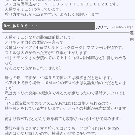
ステは装備等込みでＩＮＴ１０５ ＶＩＴ３９ ＤＥＸ１２１です。
人盾やイミュンは持っています。
狩り方すらわからぬ者ですが、よろしくお願いします
Re:生体Ｄ３で・・・
ぷりー。
- 06/6/28(水) 1:
人盾イミュンなどの装備は前提として、
とりあえず自分の体験から言って
装備はハイドアクセorフリルドラ（クローク）マフラーは必須です。
スキルはＳＷが合った方が生存率が上がります。
相手のモンクさんが慣れていて上手く白羽→阿修羅などに持ち込める
なら
なんとかなるかもしれませんが。
肝心の鎧ｃですが、生体３Ｆで怖いのは横沸きだと思います。
ペア以上で行く場合、10Ｍ単位のデスペナは勿論覚悟の上だと思いま
すが
私はカトリの突如の横沸きで凍るのが嫌だったので常時アンフロでし
た。
（VIT廃支援ですのでアスムがあればJTには耐えられるので）
持ち替えをしている方もいますが、とっさの判断が死亡に繋がります
し
何より低VITだとどんな鎧を着ても攻撃されたら1~2秒で沈みます。
階段を拠点にチマチマと狩ってはいても、ソロ狩りPT狩りを含め
沸きはかなり激しいので、横沸きが非常に多いです。