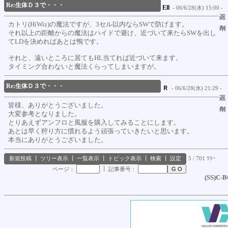
Re:生体Ｄ３で・・・
Ell
- 06/6/28(水) 15:00 -
カトリ(HiWiz)の魔法ですが、3セル以内ならSWで防げます。
それ以上の距離からの魔法はハイドで避け、近づいて来たらSWを出し
てLDを決めればあとは鴨です。
それと、遠いところに居てもHL当てれば近づいて来ます。
タイミング合わないと魔法くらってしまいますが。
Re:生体Ｄ３で・・・
Ｒ
- 06/6/28(水) 21:29 -
皆様、ありがとうございました。
大変参考となりました。
とりあえずアンフロと風服を購入してみることにします。
あとは早く狩り方に慣れるよう頑張っていきたいと思います。
本当にありがとうございました。
新規投稿
┃
ツリー表示
┃
一覧表示
┃
トピック表示
┃
検索
┃
設定
5 / 701 ﾂﾘｰ
┃
ページ：
記事番号：
(SS)C-