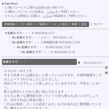
■ Side:Priest
・2-1職プリーストに関する話題を扱うBBSです。
・2-2職モンクについての話題は、
こちら
をご利用ください。
・どちらにも関係ない話題は、
こちら
の雑談板をご利用ください。
新規投稿
┃
ツリー表示
┃
一覧表示
┃
トピック表示
┃
検索
┃
設定
5 / 701 ﾂﾘｰ
▼
生体Ｄ３で・・・
Ｒ
06/6/28(水) 0:57
Re:生体Ｄ３で・・・
ぷりー。
06/6/28(水) 1:43
Re:生体Ｄ３で・・・
工事帽愛好家
06/6/28(水) 13:04
Re:生体Ｄ３で・・・
Ell
06/6/28(水) 15:00
Re:生体Ｄ３で・・・
Ｒ
06/6/28(水) 21:29
生体Ｄ３で・・・
Ｒ
- 06/6/28(水) 0:57 -
９０のＨｉＭＥです。
今まで生体３には縁がないと思っていたのですが、今度阿修羅モンク
さんとペアで行けることになりました。
初めて行くのでちょっと楽しみにしているのですが、不安なことが一
つ。
鎧Ｃは何がいいのかと思い悩んでおります・・・
もちろん色々な属性鎧を持っていって持ち替えればいいのでしょう
が、当方それほど資金が無く・・・
これはお勧め、というか必須！みたいなのがあればご教授願いたいと
思い書込させていただきました。