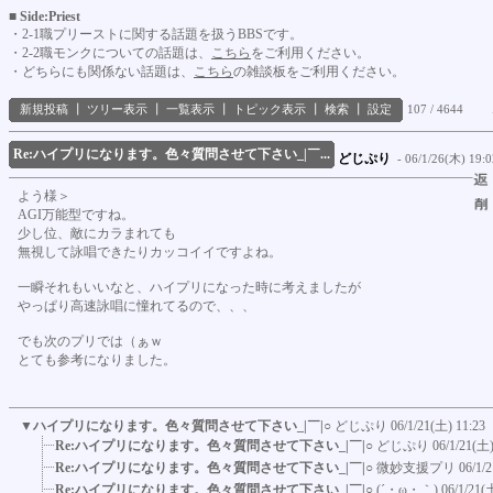
■ Side:Priest
・2-1職プリーストに関する話題を扱うBBSです。
・2-2職モンクについての話題は、
こちら
をご利用ください。
・どちらにも関係ない話題は、
こちら
の雑談板をご利用ください。
新規投稿
┃
ツリー表示
┃
一覧表示
┃
トピック表示
┃
検索
┃
設定
107 / 4644
Re:ハイプリになります。色々質問させて下さい_|￣...
どじぷり
- 06/1/26(木) 19:0
よう様＞
AGI万能型ですね。
少し位、敵にカラまれても
無視して詠唱できたりカッコイイですよね。
一瞬それもいいなと、ハイプリになった時に考えましたが
やっぱり高速詠唱に憧れてるので、、、
でも次のプリでは（ぁｗ
とても参考になりました。
▼
ハイプリになります。色々質問させて下さい_|￣|○
どじぷり
06/1/21(土) 11:23
Re:ハイプリになります。色々質問させて下さい_|￣|○
どじぷり
06/1/21(土)
Re:ハイプリになります。色々質問させて下さい_|￣|○
微妙支援プリ
06/1/
Re:ハイプリになります。色々質問させて下さい_|￣|○
(´・ω・｀)
06/1/21(